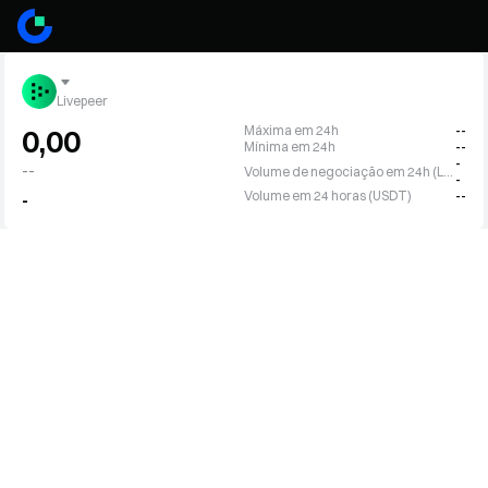
Livepeer
Máxima em 24h
--
0,00
Mínima em 24h
--
-
--
Volume de negociação em 24h (LPT)
-
Volume em 24 horas (USDT)
--
-