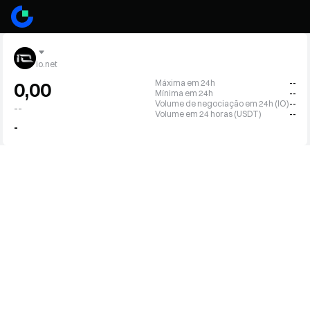
io.net
Máxima em 24h
--
0,00
Mínima em 24h
--
Volume de negociação em 24h (IO)
--
--
Volume em 24 horas (USDT)
--
-