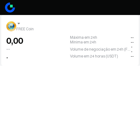
FREE Coin
Máxima em 24h
--
0,00
Mínima em 24h
--
-
--
Volume de negociação em 24h (FREE)
-
Volume em 24 horas (USDT)
--
-