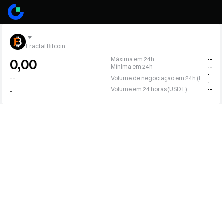
Fractal Bitcoin
Máxima em 24h
--
0,00
Mínima em 24h
--
-
--
Volume de negociação em 24h (FB)
-
Volume em 24 horas (USDT)
--
-