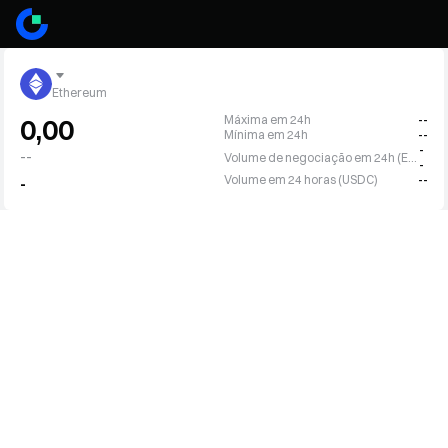
Ethereum
Máxima em 24h
--
0,00
Mínima em 24h
--
-
--
Volume de negociação em 24h (ETH)
-
Volume em 24 horas (USDC)
--
-