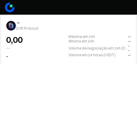
Drift Protocol
Máxima em 24h
--
0,00
Mínima em 24h
--
-
--
Volume de negociação em 24h (DRIFT)
-
Volume em 24 horas (USDT)
--
-