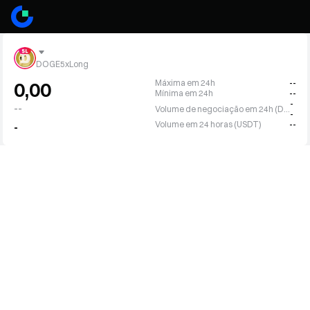
DOGE5xLong
Máxima em 24h
--
0,00
Mínima em 24h
--
-
--
Volume de negociação em 24h (DOGE5L)
-
Volume em 24 horas (USDT)
--
-