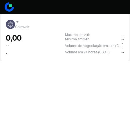
Coinweb
Máxima em 24h
--
0,00
Mínima em 24h
--
-
--
Volume de negociação em 24h (CWEB)
-
Volume em 24 horas (USDT)
--
-