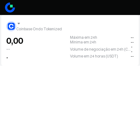
Coinbase Ondo Tokenized
Máxima em 24h
--
0,00
Mínima em 24h
--
-
--
Volume de negociação em 24h (COINON)
-
Volume em 24 horas (USDT)
--
-