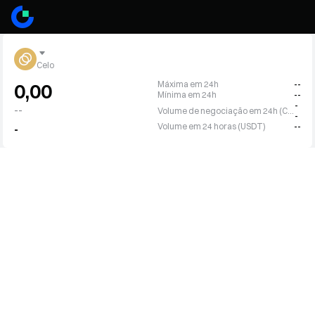
Celo
Máxima em 24h
--
0,00
Mínima em 24h
--
-
--
Volume de negociação em 24h (CELO)
-
Volume em 24 horas (USDT)
--
-