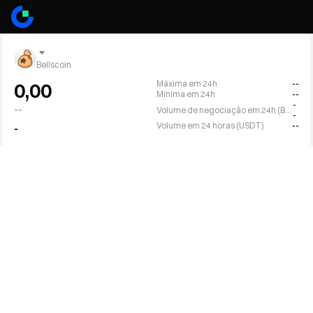
Bellscoin
Máxima em 24h
--
0,00
Mínima em 24h
--
-
--
Volume de negociação em 24h (BELLS)
-
Volume em 24 horas (USDT)
--
-