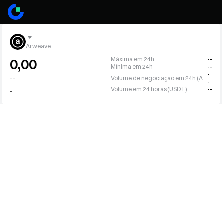
Arweave
Máxima em 24h
--
0,00
Mínima em 24h
--
-
--
Volume de negociação em 24h (AR)
-
Volume em 24 horas (USDT)
--
-