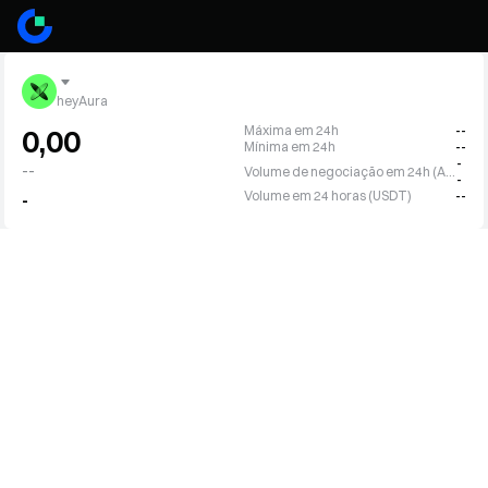
heyAura
Máxima em 24h
--
0,00
Mínima em 24h
--
-
--
Volume de negociação em 24h (ADX)
-
Volume em 24 horas (USDT)
--
-