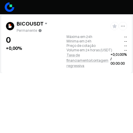
BICOUSDT
Permanente
Máxima em 24h
--
0
Mínima em 24h
--
Preço de cotação
--
+0,00%
Volume em 24 horas
(
USDT
)
--
+0,0100%
Taxa de
/
financiamento/contagem
00:00:00
regressiva