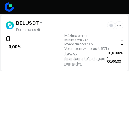
BELUSDT
Permanente
Máxima em 24h
--
0
Mínima em 24h
--
Preço de cotação
--
+0,00%
Volume em 24 horas
(
USDT
)
--
+0,0100%
Taxa de
/
financiamento/contagem
00:00:00
regressiva