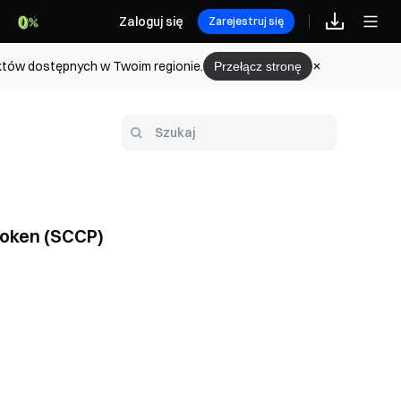
Zaloguj się
Zarejestruj się
uktów dostępnych w Twoim regionie.
Przełącz stronę
Token (SCCP)