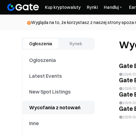
Kup kryptowaluty
Rynki
Handluj
Ear
Wygląda na to, że korzystasz z naszej strony spoza 
Wyc
Ogłoszenia
Rynek
Ogłoszenia
Gate 
2026-0
Latest Events
Gate 
2026-0
New Spot Listings
Gate 
2026-0
Wycofania z notowań
Gate 
2026-0
Inne