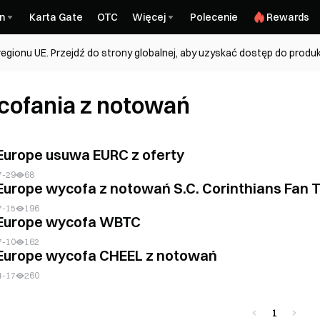
n
Karta Gate
OTC
Więcej
Polecenie
Rewards
regionu UE. Przejdź do strony globalnej, aby uzyskać dostęp do prod
ofania z notowań
Europe usuwa EURC z oferty
7-29
68
Europe wycofa z notowań S.C. Corinthians Fan 
7-15
196
Europe wycofa WBTC
7-10
162
Europe wycofa CHEEL z notowań
4-17
260
1