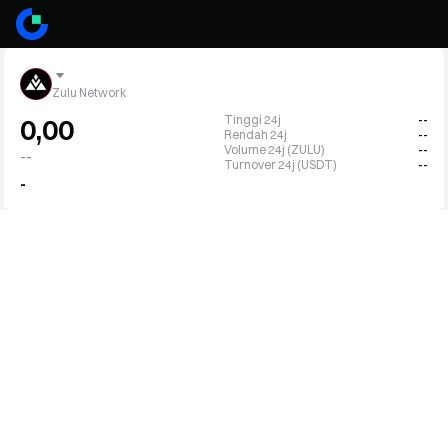
Zulu Network
Tinggi 24j
--
0,00
Rendah 24j
--
Volume 24j (ZULU)
--
--
Turnover 24j (USDT)
--
-