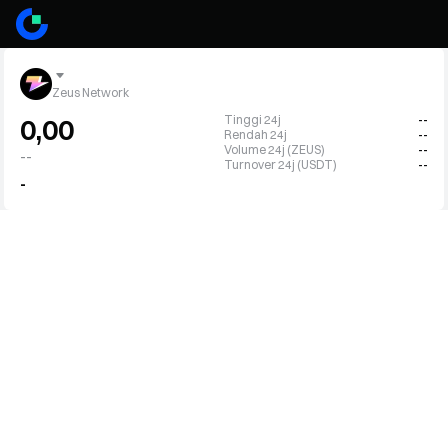
Zeus Network
Tinggi 24j
--
0,00
Rendah 24j
--
Volume 24j (ZEUS)
--
--
Turnover 24j (USDT)
--
-