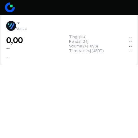
Venus
Tinggi 24j
--
0,00
Rendah 24j
--
Volume 24j (XVS)
--
--
Turnover 24j (USDT)
--
-