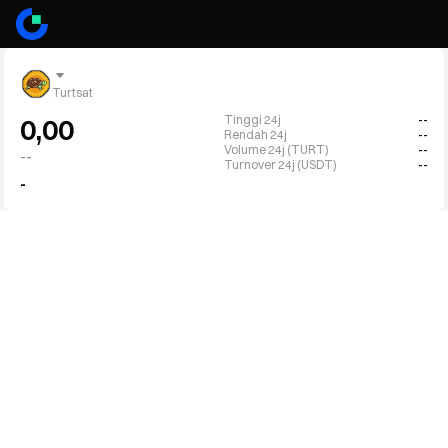
Turtsat
Tinggi 24j
--
0,00
Rendah 24j
--
Volume 24j (TURT)
--
--
Turnover 24j (USDT)
--
-