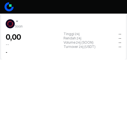
Soon
Tinggi 24j
--
0,00
Rendah 24j
--
Volume 24j (SOON)
--
--
Turnover 24j (USDT)
--
-