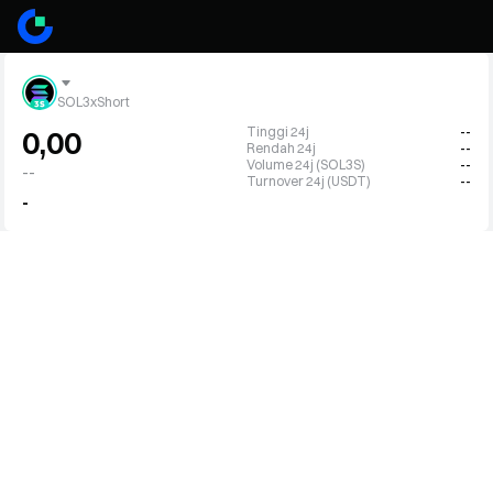
SOL3xShort
Tinggi 24j
--
0,00
Rendah 24j
--
Volume 24j (SOL3S)
--
--
Turnover 24j (USDT)
--
-