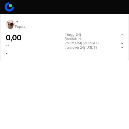
Popcat
Tinggi 24j
--
0,00
Rendah 24j
--
Volume 24j (POPCAT)
--
--
Turnover 24j (USDT)
--
-