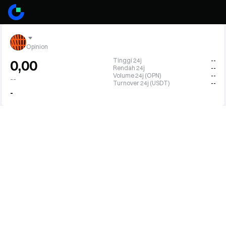
Opinion
Tinggi 24j
--
0,00
Rendah 24j
--
Volume 24j (OPN)
--
--
Turnover 24j (USDT)
--
-