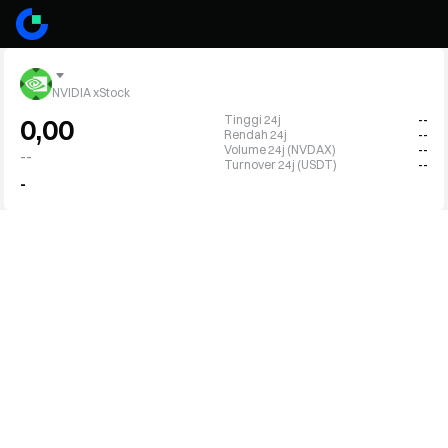
NVIDIA xStock
Tinggi 24j
--
0,00
Rendah 24j
--
Volume 24j (NVDAX)
--
--
Turnover 24j (USDT)
--
-