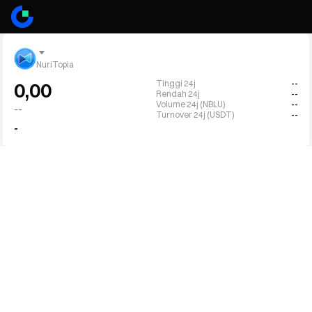
NuriTopia
Tinggi 24j
--
0,00
Rendah 24j
--
Volume 24j (NBLU)
--
--
Turnover 24j (USDT)
--
-