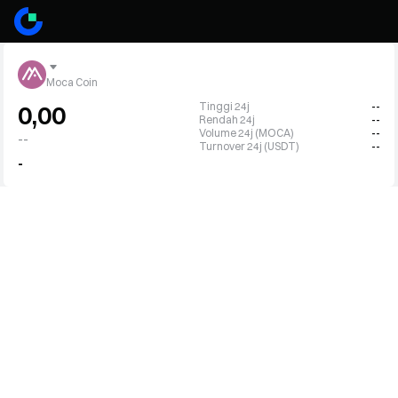
Moca Coin
Tinggi 24j
--
0,00
Rendah 24j
--
Volume 24j (MOCA)
--
--
Turnover 24j (USDT)
--
-