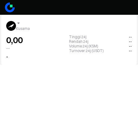
Kusama
Tinggi 24j
--
0,00
Rendah 24j
--
Volume 24j (KSM)
--
--
Turnover 24j (USDT)
--
-