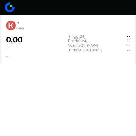
Kava
Tinggi 24j
--
0,00
Rendah 24j
--
Volume 24j (KAVA)
--
--
Turnover 24j (USDT)
--
-