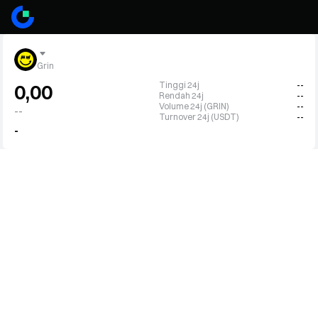
Grin
Tinggi 24j
--
0,00
Rendah 24j
--
Volume 24j (GRIN)
--
--
Turnover 24j (USDT)
--
-