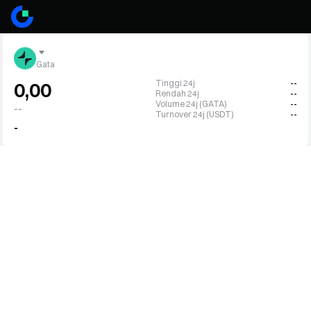
Gata
Tinggi 24j
--
0,00
Rendah 24j
--
Volume 24j (GATA)
--
--
Turnover 24j (USDT)
--
-