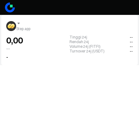
Step.app
Tinggi 24j
--
0,00
Rendah 24j
--
Volume 24j (FITFI)
--
--
Turnover 24j (USDT)
--
-