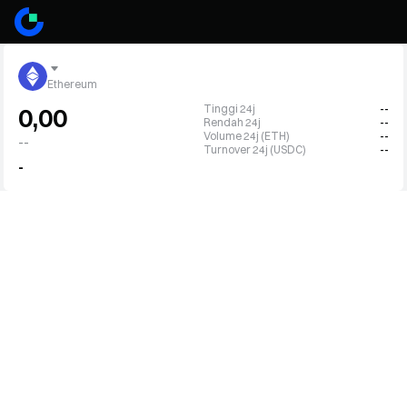
Ethereum
Tinggi 24j
--
0,00
Rendah 24j
--
Volume 24j (ETH)
--
--
Turnover 24j (USDC)
--
-