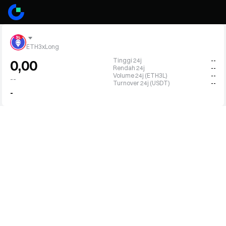
ETH3xLong
Tinggi 24j
--
0,00
Rendah 24j
--
Volume 24j (ETH3L)
--
--
Turnover 24j (USDT)
--
-