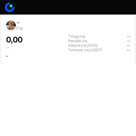
Dog
Tinggi 24j
--
0,00
Rendah 24j
--
Volume 24j (DOG)
--
--
Turnover 24j (USDT)
--
-