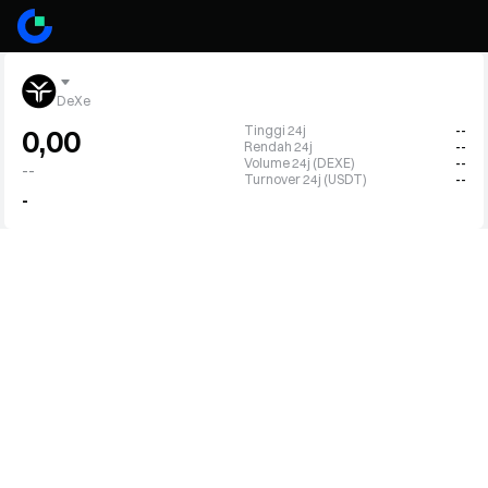
DeXe
Tinggi 24j
--
0,00
Rendah 24j
--
Volume 24j (DEXE)
--
--
Turnover 24j (USDT)
--
-