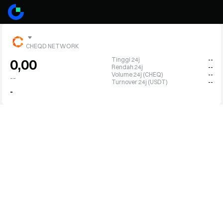
CHEQD NETWORK
Tinggi 24j
--
0,00
Rendah 24j
--
Volume 24j (CHEQ)
--
--
Turnover 24j (USDT)
--
-