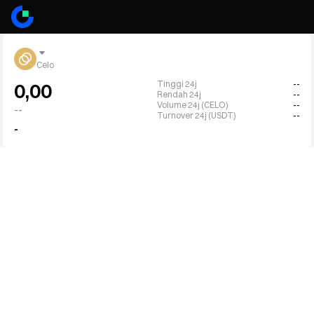
Celo
Tinggi 24j
--
0,00
Rendah 24j
--
Volume 24j (CELO)
--
--
Turnover 24j (USDT)
--
-