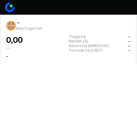
Baby Doge Coin
Tinggi 24j
--
0,00
Rendah 24j
--
Volume 24j (BABYDOGE)
--
--
Turnover 24j (USDT)
--
-