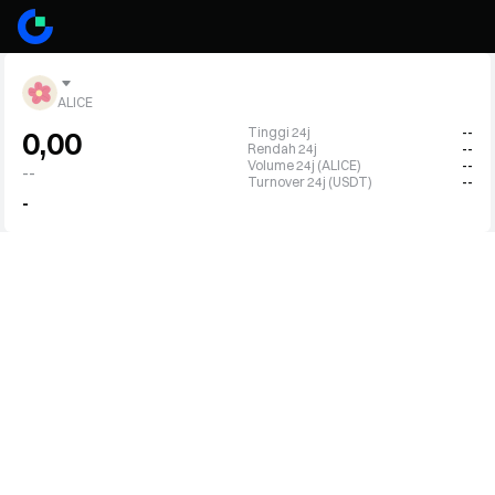
ALICE
Tinggi 24j
--
0,00
Rendah 24j
--
Volume 24j (ALICE)
--
--
Turnover 24j (USDT)
--
-