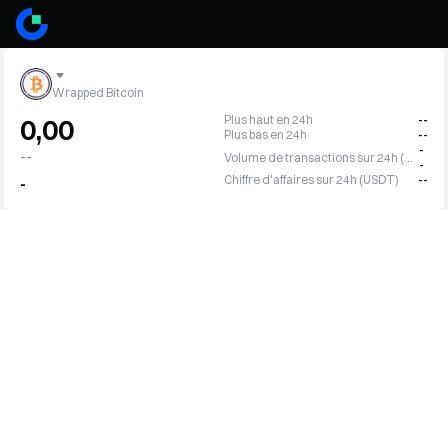
Wrapped Bitcoin
Plus haut en 24h
--
0,00
Plus bas en 24h
--
-
--
Volume de transactions sur 24h (WBTC)
-
Chiffre d'affaires sur 24h (USDT)
--
-