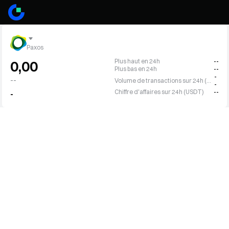
Paxos
Plus haut en 24h
--
0,00
Plus bas en 24h
--
-
--
Volume de transactions sur 24h (USDP)
-
Chiffre d'affaires sur 24h (USDT)
--
-