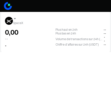
SpaceX
Plus haut en 24h
--
0,00
Plus bas en 24h
--
-
--
Volume de transactions sur 24h (SPCX)
-
Chiffre d'affaires sur 24h (USDT)
--
-