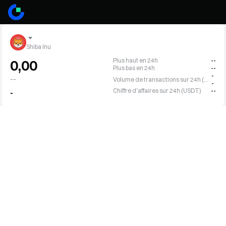
Shiba Inu
Plus haut en 24h
--
0,00
Plus bas en 24h
--
-
--
Volume de transactions sur 24h (SHIB)
-
Chiffre d'affaires sur 24h (USDT)
--
-