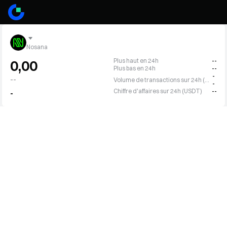
Nosana
Plus haut en 24h
--
0,00
Plus bas en 24h
--
-
--
Volume de transactions sur 24h (NOS)
-
Chiffre d'affaires sur 24h (USDT)
--
-