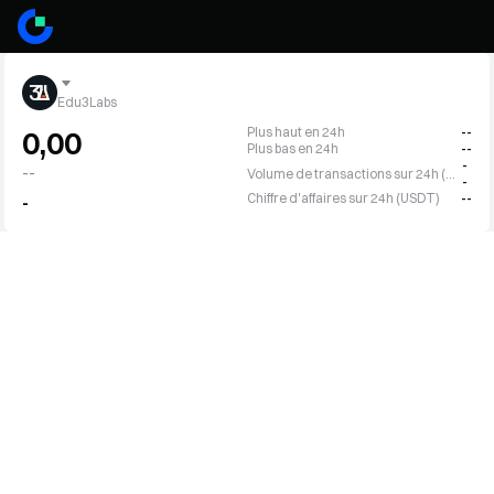
Edu3Labs
Plus haut en 24h
--
0,00
Plus bas en 24h
--
-
--
Volume de transactions sur 24h (NFE)
-
Chiffre d'affaires sur 24h (USDT)
--
-