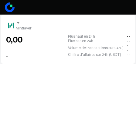
Mintlayer
Plus haut en 24h
--
0,00
Plus bas en 24h
--
-
--
Volume de transactions sur 24h (ML)
-
Chiffre d'affaires sur 24h (USDT)
--
-