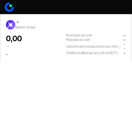
Merlin Chain
Plus haut en 24h
--
0,00
Plus bas en 24h
--
-
--
Volume de transactions sur 24h (MERL)
-
Chiffre d'affaires sur 24h (USDT)
--
-