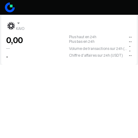
KAIO
Plus haut en 24h
--
0,00
Plus bas en 24h
--
-
--
Volume de transactions sur 24h (KAIO)
-
Chiffre d'affaires sur 24h (USDT)
--
-