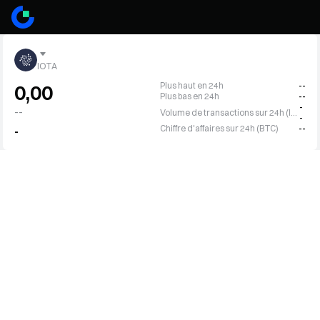
IOTA
Plus haut en 24h
--
0,00
Plus bas en 24h
--
-
--
Volume de transactions sur 24h (IOTA)
-
Chiffre d'affaires sur 24h (BTC)
--
-